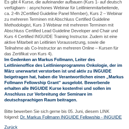
Es gibt 4 Kurse, die aufeinander aufbauen (Kurs 1- auf deutsch
verfügbarn- : asynchones Webinar für Leitlinienmitarbeitende,
ca. 2-4h 2Certified Guideline Panel Member), Kurs 2 – Webinar
zu mehreren Terminen mit Abschluss Certified Guideline
Methodologist, Kurs 3 Webinar mit mehreren Terminen mit
Abschluss Certified Lead Guideline Developer and Chair und
Kurs 4 Certified INGUIDE Training Instructor. Zudem ist eine
aktive Mitarbeit an Leitlinien Voraussetzung, sowie die
Teilnahme als Co-Instructor an mehreren Online – Kursen für
das Zertifikat von Kurs 4).
Im Gedenken an Markus Follmann, Leiter des
Leitlinienoffice des Leitlinienprogramms Onkologie, der im
März unerwartet verstorben ist und aktiv zu INGUIDE
beigetragen hat, haben die Verantwortlichen einen „Markus
Follmann Fellowship Grant“ ausgelobt. Bewerbende
erhalten alle INGUIDE Kurse kostenfrei und sollen im
Anschluss zur Verbreitung der Seminare im
deutschsprachigen Raum beitragen.
Bitte bewerben Sie sich gerne bis 05. Juni, diesem LINK
folgend:
Dr. Markus Follmann INGUIDE Fellowship - INGUIDE
Zurück