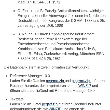
Med Klin 10:344-351, 1971
O. Fierek und B. Panzig. Antibiotikaresistenz wichtiger
Erreger bakterieller Atemwegsinfektionen im Nordosten
Deutschlands. 50. Kongress der DGHM, 1998 und 25.
Jahrestagung der DGI, 1998
B. Neuhaus. Durch Cephalosporine induzierbare
Resistenz gegen Penicillinabkömmlinge bei
Enterobacteriaceae und Pseudomonadaceae.
Kombination von Betalaktam-Antibiotika (Stille W,
Elsser R, Eds.), Zuckschwerdt Verlag, München ISBN
3-88603-016-4:15-25, 1981.
Die Datenbank steht in zwei Formaten zur Verfügung:
Reference Manager 10.0
Laden Sie die Dateien
pegrmd.zip
und
pegrmx.zip
auf Ihren
Rechner herunter, dekomprimieren sie mit
WINZIP
und
öffnen sie anschließend mit Reference Manager 10.0
Textdatei
Laden Sie die Datei
pegtxt.zip
auf Ihren Rechner herunter,
dekomprimieren sie mit
WINZIP
und öffnen sie