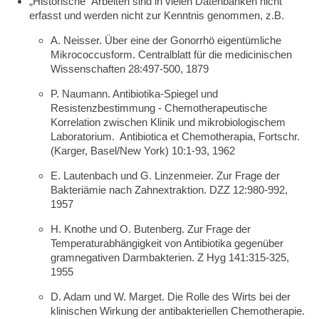
„Historische“ Arbeiten sind in vielen Datenbanken nicht
erfasst und werden nicht zur Kenntnis genommen, z.B.
A. Neisser. Über eine der Gonorrhö eigentümliche
Mikrococcusform. Centralblatt für die medicinischen
Wissenschaften 28:497-500, 1879
P. Naumann. Antibiotika-Spiegel und
Resistenzbestimmung - Chemotherapeutische
Korrelation zwischen Klinik und mikrobiologischem
Laboratorium. Antibiotica et Chemotherapia, Fortschr.
(Karger, Basel/New York) 10:1-93, 1962
E. Lautenbach und G. Linzenmeier. Zur Frage der
Bakteriämie nach Zahnextraktion. DZZ 12:980-992,
1957
H. Knothe und O. Butenberg. Zur Frage der
Temperaturabhängigkeit von Antibiotika gegenüber
gramnegativen Darmbakterien. Z Hyg 141:315-325,
1955
D. Adam und W. Marget. Die Rolle des Wirts bei der
klinischen Wirkung der antibakteriellen Chemotherapie.