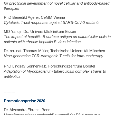
for preclinical development of novel cellular and antibody-based
therapies
PhD Benedikt Agerer, CeMM Vienna
Cytotoxic T-cell responses against SARS-CoV-2 mutants
MD Yanqin Du, Universitätsklinikum Essen
The impact of hepatitis B surface antigen on natural killer cells in
patients with chronic hepatitis B virus infection
Dr. rer. nat. Thomas Müller, Technische Universität München
Next-generation TCR-transgenic T cells for Immunotherapy
PhD Lindsay Sonnenkalb, Forschungszentrum Borstel
Adaptation of Mycobacterium tuberculosis complex strains to
antibiotics
-----------------------------------------------------------------------------------
---------
Promotionspreise 2020
Dr. Alexandra Ehrens, Bonn
Microfilariae trigger eosinophil extracellular DNA traps in a