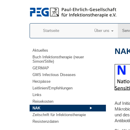
Startseite
Über uns
Ser
NA
Aktuelles
Buch Infektionstherapie (neuer
Simon/Stille)
GERMAP
GMS Infectious Diseases
Herzpässe
Leitlinien/Empfehlungen
Links
Reisekosten
Auf Init
NAK
Mikrobio
und des 
Zeitschrift für Infektionstherapie
Antibiot
Resistenzdaten