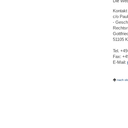
Die Web
Kontakt 
c/o Paul
- Geschä
Rechtsr
Gottfri
51105 K
Tel. +49
Fax: +4
E-Mail:
nach o