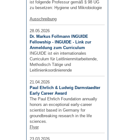
ist folgende Professur gemäß § 98 UG
zu besetzen: Hygiene und Mikrobiologie
Ausschreibung
28.05.2026
Dr. Markus Follmann INGUIDE
Fellowship - INGUIDE - Link zur
Anmeldung zum Curriculum
INGUIDE ist ein internationales
Curriculum für Leitlinienmitarbeitende,
Methodisch Tätige und
Leitlinienkoordinierende
21.04.2026
Paul Ehrlich & Ludwig Darmstaedter
Early Career Award
The Paul Ehrlich Foundation annually
honors an exceptional early-career
scientist based in Germany for
groundbreaking research in the life
sciences.
Flyer
23.03.2026