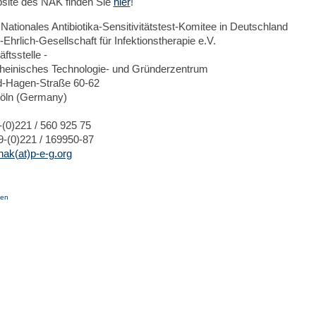
site des NAK finden Sie
hier
!
Nationales Antibiotika-Sensitivitätstest-Komitee in Deutschland
-Ehrlich-Gesellschaft für Infektionstherapie e.V.
ftsstelle -
heinisches Technologie- und Gründerzentrum
ed-Hagen-Straße 60-62
öln (Germany)
-(0)221 / 560 925 75
9-(0)221 / 169950-87
nak(at)p-e-g.org
ben