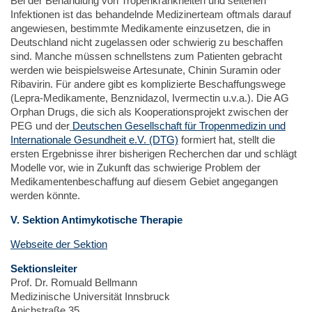
Bei der Behandlung von Tropenkrankheiten und seltenen
Infektionen ist das behandelnde Medizinerteam oftmals darauf
angewiesen, bestimmte Medikamente einzusetzen, die in
Deutschland nicht zugelassen oder schwierig zu beschaffen
sind. Manche müssen schnellstens zum Patienten gebracht
werden wie beispielsweise Artesunate, Chinin Suramin oder
Ribavirin. Für andere gibt es komplizierte Beschaffungswege
(Lepra-Medikamente, Benznidazol, Ivermectin u.v.a.). Die AG
Orphan Drugs, die sich als Kooperationsprojekt zwischen der
PEG und der
Deutschen Gesellschaft für Tropenmedizin und
Internationale Gesundheit e.V. (DTG)
formiert hat, stellt die
ersten Ergebnisse ihrer bisherigen Recherchen dar und schlägt
Modelle vor, wie in Zukunft das schwierige Problem der
Medikamentenbeschaffung auf diesem Gebiet angegangen
werden könnte.
V. Sektion Antimykotische Therapie
Webseite der Sektion
Sektionsleiter
Prof. Dr. Romuald Bellmann
Medizinische Universität Innsbruck
Anichstraße 35