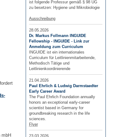
ist folgende Professur gemäß § 98 UG
zu besetzen: Hygiene und Mikrobiologie
Ausschreibung
28.05.2026
Dr. Markus Follmann INGUIDE
Fellowship - INGUIDE - Link zur
Anmeldung zum Curriculum
INGUIDE ist ein internationales
Curriculum für Leitlinienmitarbeitende,
Methodisch Tätige und
Leitlinienkoordinierende
21.04.2026
fordert
Paul Ehrlich & Ludwig Darmstaedter
Early Career Award
ds-
The Paul Ehrlich Foundation annually
honors an exceptional early-career
scientist based in Germany for
groundbreaking research in the life
sciences.
Flyer
on mbH
23.03.2026