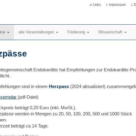
Links
Impressum
D
vice
alle Veranstaltungen
Förderung
Wissenschaft
zpässe
eitsgemeinschaft Endokarditis hat Empfehlungen zur Endokarditis-Pr
licht.
fehlungen sind in einem
Herzpass
(2024 aktualisiert) zusammengef
exemplar
(pdf-Datei)
kpreis beträgt 0,20 Euro (inkl. MwSt.).
zpässe werden in Mengen zu 20, 50, 100, 200, 500 und 1000 Stück
en.
erzeit beträgt ca 14 Tage.