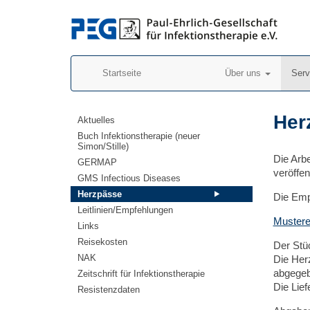
Startseite
Über uns
Ser
Her
Aktuelles
Buch Infektionstherapie (neuer
Simon/Stille)
Die Arb
GERMAP
veröffent
GMS Infectious Diseases
Herzpässe
Die Emp
Leitlinien/Empfehlungen
Muster
Links
Reisekosten
Der Stüc
NAK
Die Her
abgegeb
Zeitschrift für Infektionstherapie
Die Lief
Resistenzdaten