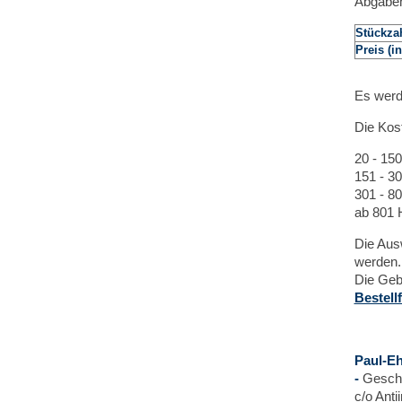
Abgabem
Stückza
Preis (i
Es wer
Die Kost
20 - 15
151 - 3
301 - 8
ab 801 
Die Aus
werden.
Die Geb
Bestell
Paul-Eh
-
Geschä
c/o Ant