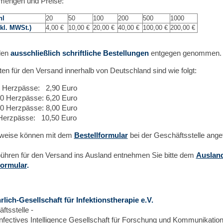
engen und Preise:
hl
20
50
100
200
500
1000
nkl. MWSt.)
4,00 €
10,00 €
20,00 €
40,00 €
100,00 €
200,00 €
den
ausschließlich schriftliche Bestellungen
entgegen genommen.
en für den Versand innerhalb von Deutschland sind wie folgt:
0 Herzpässe: 2,90 Euro
00 Herzpässe: 6,20 Euro
00 Herzpässe: 8,00 Euro
Herzpässe: 10,50 Euro
weise können mit dem
Bestellformular
bei der Geschäftsstelle ange
ühren für den Versand ins Ausland entnehmen Sie bitte dem
Auslan
formular
.
rlich-Gesellschaft für Infektionstherapie e.V.
ftsstelle -
iinfectives Intelligence Gesellschaft für Forschung und Kommunikati