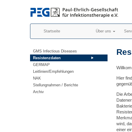
Startseite
Über uns
Ser
Res
GMS Infectious Diseases
Resistenzdaten
GERMAP
Willkom
Leitlinien/Empfehlungen
Hier fin
NAK
gegenüb
Stellungnahmen / Berichte
Archiv
Die Arb
Datenerh
Bakteri
Resiste
Merkmal 
wird, d
einer ei