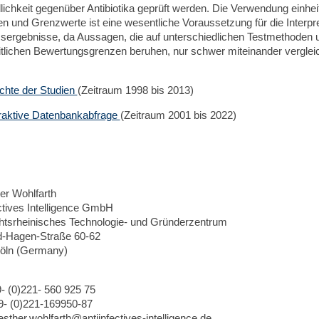
ichkeit gegenüber Antibiotika geprüft werden. Die Verwendung einheit
 und Grenzwerte ist eine wesentliche Voraussetzung für die Interpre
sergebnisse, da Aussagen, die auf unterschiedlichen Testmethoden 
itlichen Bewertungsgrenzen beruhen, nur schwer miteinander verglei
chte der Studien
(Zeitraum 1998 bis 2013)
eraktive Datenbankabfrage
(Zeitraum 2001 bis 2022)
er Wohlfarth
ctives Intelligence GmbH
htsrheinisches Technologie- und Gründerzentrum
ed-Hagen-Straße 60-62
öln (Germany)
9- (0)221- 560 925 75
9- (0)221-169950-87
esther.wohlfarth@antiinfectives-intelligence.de