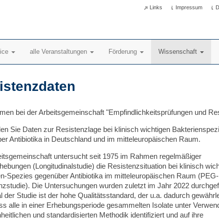
Links
Impressum
D
vice
alle Veranstaltungen
Förderung
Wissenschaft
istenzdaten
men bei der Arbeitsgemeinschaft "Empfindlichkeitsprüfungen und Res
den Sie Daten zur Resistenzlage bei klinisch wichtigen Bakterienspez
er Antibiotika in Deutschland und im mitteleuropäischen Raum.
eitsgemeinschaft untersucht seit 1975 im Rahmen regelmäßiger
ebungen (Longitudinalstudie) die Resistenzsituation bei klinisch wich
en-Spezies gegenüber Antibiotika im mitteleuropäischen Raum (PEG-
nzstudie). Die Untersuchungen wurden zuletzt im Jahr 2022 durchgefü
der Studie ist der hohe Qualitätsstandard, der u.a. dadurch gewährle
ass alle in einer Erhebungsperiode gesammelten Isolate unter Verwe
nheitlichen und standardisierten Methodik identifiziert und auf ihre