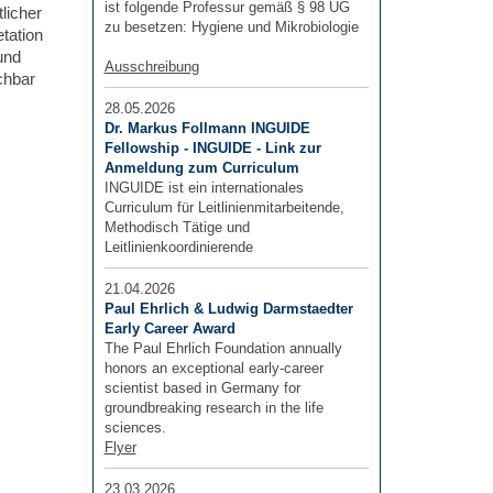
ist folgende Professur gemäß § 98 UG
licher
zu besetzen: Hygiene und Mikrobiologie
tation
und
Ausschreibung
chbar
28.05.2026
Dr. Markus Follmann INGUIDE
Fellowship - INGUIDE - Link zur
Anmeldung zum Curriculum
INGUIDE ist ein internationales
Curriculum für Leitlinienmitarbeitende,
Methodisch Tätige und
Leitlinienkoordinierende
21.04.2026
Paul Ehrlich & Ludwig Darmstaedter
Early Career Award
The Paul Ehrlich Foundation annually
honors an exceptional early-career
scientist based in Germany for
groundbreaking research in the life
sciences.
Flyer
23.03.2026