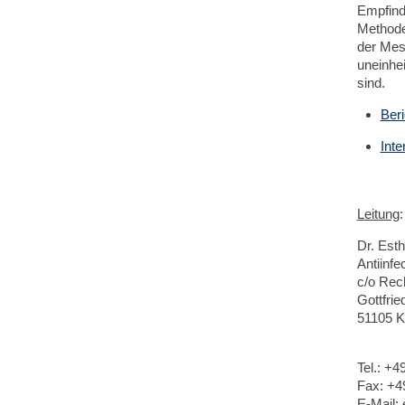
Empfindl
Methoden
der Mes
uneinhe
sind.
Beri
Int
Leitung
:
Dr. Esth
Antiinfe
c/o Rec
Gottfri
51105 K
Tel.: +4
Fax: +4
E-Mail: