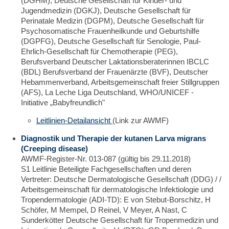
(DGHM), Deutsche Gesellschaft für Kinder- und
Jugendmedizin (DGKJ), Deutsche Gesellschaft für
Perinatale Medizin (DGPM), Deutsche Gesellschaft für
Psychosomatische Frauenheilkunde und Geburtshilfe
(DGPFG), Deutsche Gesellschaft für Senologie, Paul-
Ehrlich-Gesellschaft für Chemotherapie (PEG),
Berufsverband Deutscher Laktationsberaterinnen IBCLC
(BDL) Berufsverband der Frauenärzte (BVF), Deutscher
Hebammenverband, Arbeitsgemeinschaft freier Stillgruppen
(AFS), La Leche Liga Deutschland, WHO/UNICEF -
Initiative „Babyfreundlich"
Leitlinien-Detailansicht
(Link zur AWMF)
Diagnostik und Therapie der kutanen Larva migrans
(Creeping disease)
AWMF-Register-Nr. 013-087 (gültig bis 29.11.2018)
S1 Leitlinie Beteiligte Fachgesellschaften und deren
Vertreter: Deutsche Dermatologische Gesellschaft (DDG) / /
Arbeitsgemeinschaft für dermatologische Infektiologie und
Tropendermatologie (ADI-TD): E von Stebut-Borschitz, H
Schöfer, M Mempel, D Reinel, V Meyer, A Nast, C
Sunderkötter Deutsche Gesellschaft für Tropenmedizin und