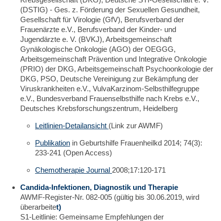
(DSTIG) - Ges. z. Förderung der Sexuellen Gesundheit,
Gesellschaft für Virologie (GfV), Berufsverband der
Frauenärzte e.V., Berufsverband der Kinder- und
Jugendärzte e. V. (BVKJ), Arbeitsgemeinschaft
Gynäkologische Onkologie (AGO) der OEGGG,
Arbeitsgemeinschaft Prävention und Integrative Onkologie
(PRIO) der DKG, Arbeitsgemeinschaft Psychoonkologie der
DKG, PSO, Deutsche Vereinigung zur Bekämpfung der
Viruskrankheiten e.V., VulvaKarzinom-Selbsthilfegruppe
e.V., Bundesverband Frauenselbsthilfe nach Krebs e.V.,
Deutsches Krebsforschungszentrum, Heidelberg
Leitlinien-Detailansicht
(Link zur AWMF)
Publikation
in Geburtshilfe Frauenheilkd 2014; 74(3):
233-241 (Open Access)
Chemotherapie Journal
2008;17:120-171
Candida-Infektionen, Diagnostik und Therapie
AWMF-Register-Nr. 082-005 (gültig bis 30.06.2019, wird
überarbeite
t
)
S1-Leitlinie: Gemeinsame Empfehlungen der