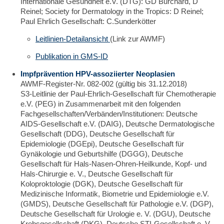
Internationale Gesundheit e.V. (DTG): GD Burchard, D
Reinel; Society for Dermatology in the Tropics: D Reinel;
Paul Ehrlich Gesellschaft: C.Sunderkötter
Leitlinien-Detailansicht
(Link zur AWMF)
Publikation in GMS-ID
Impfprävention HPV-assoziierter Neoplasien
AWMF-Register-Nr. 082-002 (gültig bis 31.12.2018)
S3-Leitlinie der Paul-Ehrlich-Gesellschaft für Chemotherapie
e.V. (PEG) in Zusammenarbeit mit den folgenden
Fachgesellschaften/Verbänden/Institutionen: Deutsche
AIDS-Gesellschaft e.V. (DAIG), Deutsche Dermatologische
Gesellschaft (DDG), Deutsche Gesellschaft für
Epidemiologie (DGEpi), Deutsche Gesellschaft für
Gynäkologie und Geburtshilfe (DGGG), Deutsche
Gesellschaft für Hals-Nasen-Ohren-Heilkunde, Kopf- und
Hals-Chirurgie e. V., Deutsche Gesellschaft für
Koloproktologie (DGK), Deutsche Gesellschaft für
Medizinische Informatik, Biometrie und Epidemiologie e.V.
(GMDS), Deutsche Gesellschaft für Pathologie e.V. (DGP),
Deutsche Gesellschaft für Urologie e. V. (DGU), Deutsche
Krebsgesellschaft (DKG), Deutsche STI-Gesellschaft e. V.